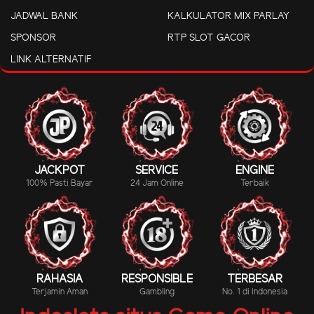
JADWAL BANK
KALKULATOR MIX PARLAY
SPONSOR
RTP SLOT GACOR
LINK ALTERNATIF
JACKPOT
SERVICE
ENGINE
100% Pasti Bayar
24 Jam Online
Terbaik
RAHASIA
RESPONSIBLE
TERBESAR
Terjamin Aman
Gambling
No. 1 di Indonesia